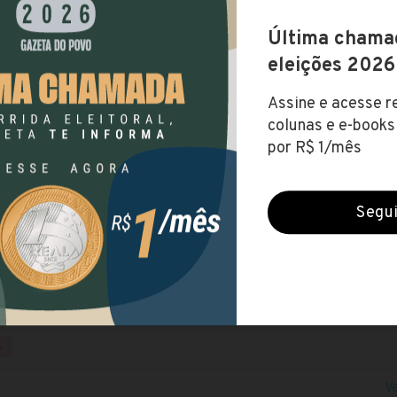
 de Cristal (RS)
s (19 set 2022)
FUNDAMENTAL
NÍVEL MÉDIO
NÍVEL SUPERIOR
NÍ
ital
te
791,47
RIO GRANDE DO SUL
L
V