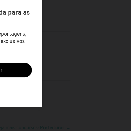
VEL TÉCNICO
eja mais concursos:
Prefeituras
→