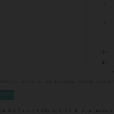
3
1
2
1
1
CR*
24
stribuídas entre as disciplinas de educação física, geografia, in
RTOS
cípio do estado do Rio Grande do Sul, abriu concurso com