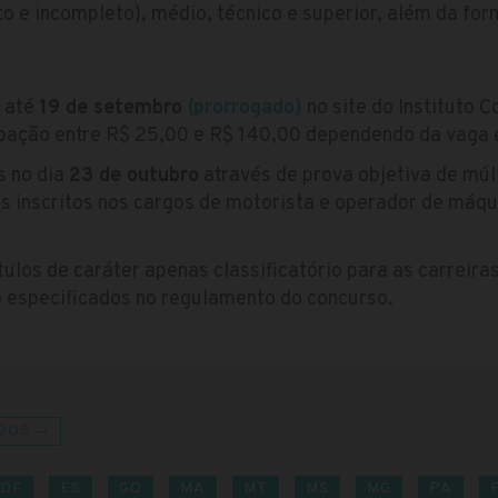
o e incompleto), médio, técnico e superior, além da fo
s até
19 de setembro
(prorrogado)
no site do Instituto 
ipação entre R$ 25,00 e R$ 140,00 dependendo da vaga 
s no dia
23 de outubro
através de prova objetiva de múl
os inscritos nos cargos de motorista e operador de máq
tulos de caráter apenas classificatório para as carreiras
o especificados no regulamento do concurso.
DOS →
DF
ES
GO
MA
MT
MS
MG
PA