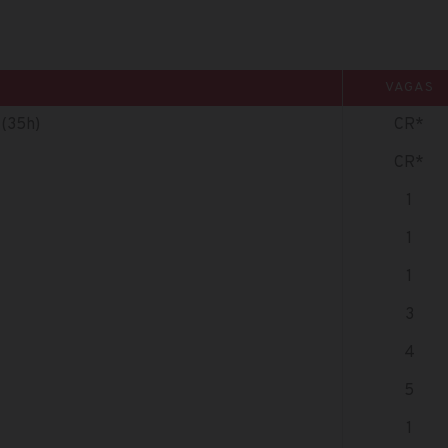
VAGAS
(35h)
CR*
CR*
1
1
1
3
4
5
1