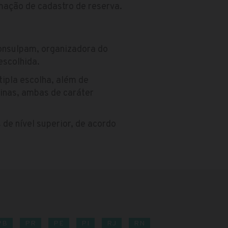
rmação de cadastro de reserva.
Consulpam, organizadora do
escolhida.
tipla escolha, além de
uinas, ambas de caráter
 de nível superior, de acordo
PB
PR
PE
PI
RJ
RN