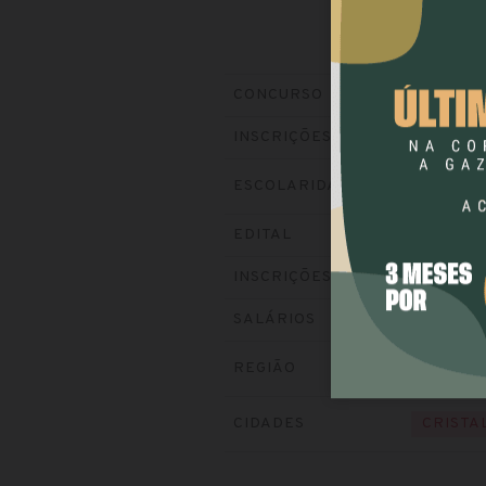
Prefeitura
CONCURSO
Encerrada
INSCRIÇÕES
ESCOLARIDADE
NÍVEL 
Baixe o ed
EDITAL
Visite o si
INSCRIÇÕES
até R$ 4.
SALÁRIOS
REGIÃO
SUL
CIDADES
CRISTA