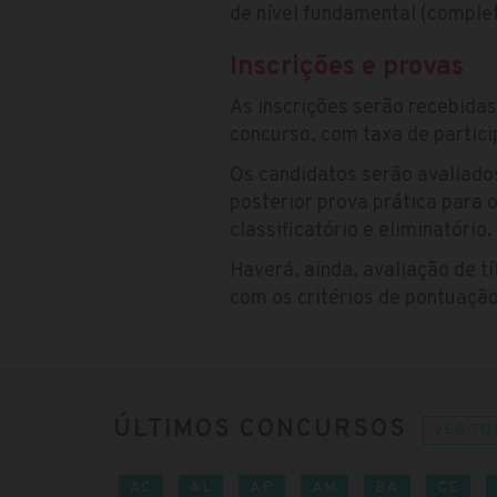
de nível fundamental (complet
Inscrições e provas
As inscrições serão recebida
concurso, com taxa de partic
Os candidatos serão avaliado
posterior prova prática para 
classificatório e eliminatório.
Haverá, ainda, avaliação de tí
com os critérios de pontuaçã
ÚLTIMOS CONCURSOS
VER TO
AC
AL
AP
AM
BA
CE