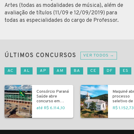
Artes (todas as modalidades de música), além de
avaliação de títulos (11/09 e 12/09/2019) para
todas as especialidades do cargo de Professor.
ÚLTIMOS CONCURSOS
VER TODOS →
AC
AL
AP
AM
BA
CE
DF
ES
Consórcio Paraná
Maquiné ab
Saúde abre
processo
concurso em
seletivo de 
Curitiba
fundamenta
até R$ 6.114,10
R$ 1.152,73