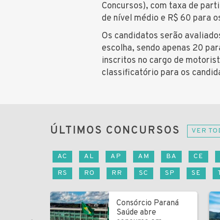
Concursos), com taxa de parti
de nível médio e R$ 60 para os
Os candidatos serão avaliado
escolha, sendo apenas 20 par
inscritos no cargo de motorist
classificatório para os candi
ÚLTIMOS CONCURSOS
VER TO
AC
AL
AP
AM
BA
CE
RS
RO
RR
SC
SP
SE
Consórcio Paraná
Saúde abre