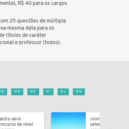
amental, R$ 40 para os cargos
com 25 questões de múltipla
a na mesma data para os
de títulos de caráter
cional e professor (todos).
PB
PR
PE
PI
RJ
RN
astro abre
Joinville abre
oncurso de nível
seleção para