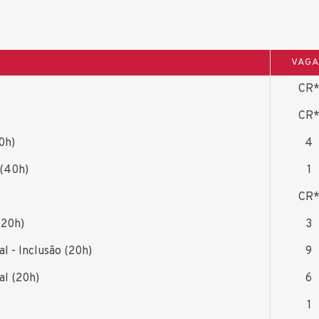
VAG
CR
CR
0h)
4
 (40h)
1
CR
(20h)
3
l - Inclusão (20h)
9
al (20h)
6
1