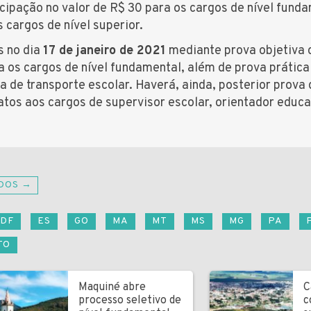
cipação no valor de R$ 30 para os cargos de nível fund
 cargos de nível superior.
s no dia
17 de janeiro de 2021
mediante prova objetiva 
a os cargos de nível fundamental, além de prova prátic
a de transporte escolar. Haverá, ainda, posterior prova 
datos aos cargos de supervisor escolar, orientador educa
DOS →
DF
ES
GO
MA
MT
MS
MG
PA
TO
Maquiné abre
C
processo seletivo de
c