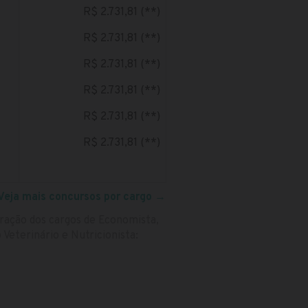
R$ 2.731,81 (**)
R$ 2.731,81 (**)
R$ 2.731,81 (**)
R$ 2.731,81 (**)
R$ 2.731,81 (**)
R$ 2.731,81 (**)
Veja mais concursos por cargo
→
eração dos cargos de Economista,
Veterinário e Nutricionista: