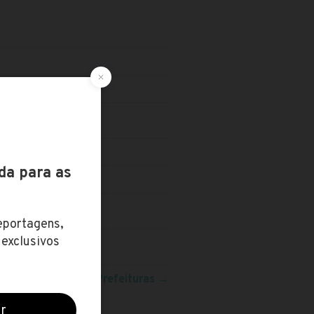
eja mais concursos:
Prefeituras
→