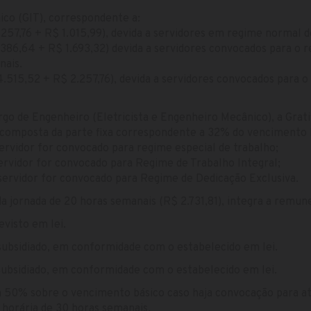
nico (GIT), correspondente a:
57,76 + R$ 1.015,99), devida a servidores em regime normal d
86,64 + R$ 1.693,32) devida a servidores convocados para o r
nais.
515,52 + R$ 2.257,76), devida a servidores convocados para o
o de Engenheiro (Eletricista e Engenheiro Mecânico), a Grati
composta da parte fixa correspondente a 32% do vencimento bás
rvidor for convocado para regime especial de trabalho;
rvidor for convocado para Regime de Trabalho Integral;
servidor for convocado para Regime de Dedicação Exclusiva.
a jornada de 20 horas semanais (R$ 2.731,81), integra a remun
evisto em lei.
 subsidiado, em conformidade com o estabelecido em lei.
 subsidiado, em conformidade com o estabelecido em lei.
a 50% sobre o vencimento básico caso haja convocação para a
horária de 30 horas semanais.