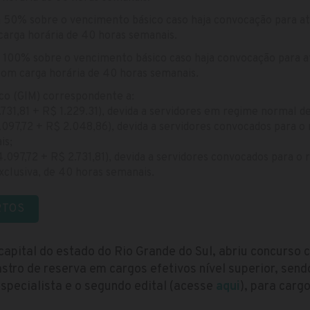
a 50% sobre o vencimento básico caso haja convocação para a
carga horária de 40 horas semanais.
a 100% sobre o vencimento básico caso haja convocação para 
 com carga horária de 40 horas semanais.
ico (GIM) correspondente a:
31,81 + R$ 1.229.31), devida a servidores em regime normal de
97,72 + R$ 2.048,86), devida a servidores convocados para o 
is;
097,72 + R$ 2.731,81), devida a servidores convocados para o 
xclusiva, de 40 horas semanais.
RTOS
 capital do estado do Rio Grande do Sul, abriu concurso
tro de reserva em cargos efetivos nível superior, sendo
specialista e o segundo edital (acesse
aqui
), para carg