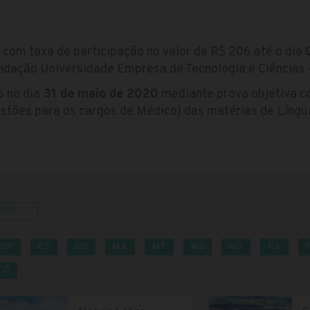
 com taxa de participação no valor de R$ 206 até o dia
ndação Universidade Empresa de Tecnologia e Ciências
 no dia
31 de maio de 2020
mediante prova objetiva c
stões para os cargos de Médico) das matérias de Língu
DOS →
DF
ES
GO
MA
MT
MS
MG
PA
TO