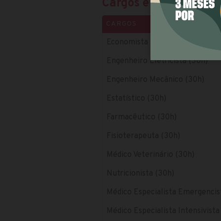
Cargos e salários
CARGOS
Economista (30h)
Engenheiro Eletricista (30h)
Engenheiro Mecânico (30h)
Estatístico (30h)
Farmacêutico (30h)
Fisioterapeuta (30h)
Médico Veterinário (30h)
Nutricionista (30h)
Médico Especialista Emergencis
Médico Especialista Intensivista