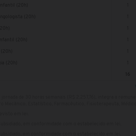
nfantil (20h)
1
ingologista (20h)
1
(20h)
1
nfantil (20h)
1
 (20h)
1
ia (20h)
1
16
 jornada de 30 horas semanais (R$ 2.257,76), integra a remun
o Mecânico, Estatístico, Farmacêutico, Fisioterapeuta, Médico 
evisto em lei.
 subsidiado, em conformidade com o estabelecido em lei.
 subsidiado, em conformidade com o estabelecido em lei.