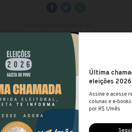
Prefeitura de Porto Alegre (RS)
Encerradas (4 maio 2020)
NÍVEL SUPERIOR
Visite o site
até R$ 8.195,43
SUL
RIO GRANDE DO SUL
PORTO ALEGRE
V