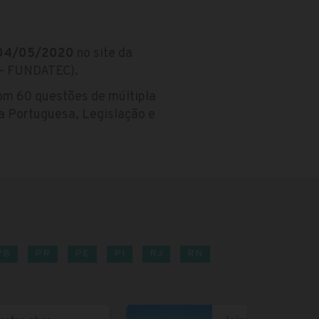
04/05/2020
no site da
 – FUNDATEC).
om 60 questões de múltipla
a Portuguesa, Legislação e
PB
PR
PE
PI
RJ
RN