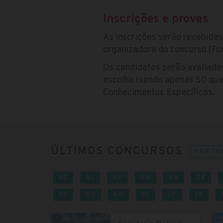
Inscrições e provas
As inscrições serão recebidas
organizadora do concurso (Fu
Os candidatos serão avaliados
escolha (sendo apenas 50 que
Conhecimentos Específicos.
ÚLTIMOS CONCURSOS
VER TO
AC
AL
AP
AM
BA
CE
RS
RO
RR
SC
SP
SE