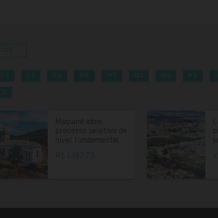
DOS →
DF
ES
GO
MA
MT
MS
MG
PA
TO
Maquiné abre
C
processo seletivo de
c
nível fundamental
s
R$ 1.152,73
a