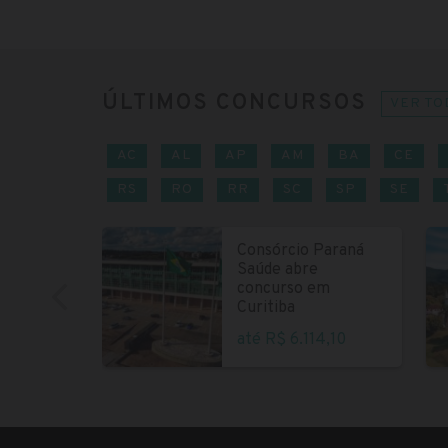
ÚLTIMOS CONCURSOS
VER TO
AC
AL
AP
AM
BA
CE
RS
RO
RR
SC
SP
SE
Consórcio Paraná
Saúde abre
concurso em
Curitiba
até R$ 6.114,10