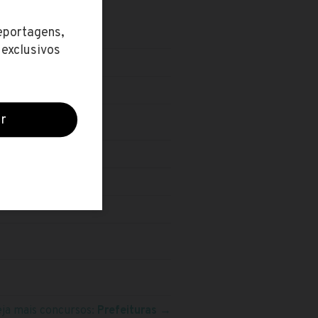
eja mais concursos:
Prefeituras
→