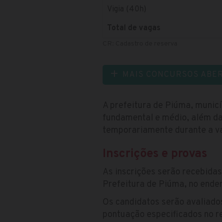
Vigia (40h)
Total de vagas
CR: Cadastro de reserva
MAIS CONCURSOS ABE
A prefeitura de Piúma, municí
fundamental e médio, além da
temporariamente durante a va
Inscrições e provas
As inscrições serão recebida
Prefeitura de Piúma, no ender
Os candidatos serão avaliados
pontuação especificados no r