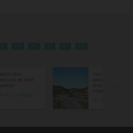
PB
PR
PE
PI
RJ
RN
astro abre
Joinville abre
oncurso de nível
seleção para
uperior
arquitetos e
engenheiros
té R$ 10.688,88
R$ 6.004,35