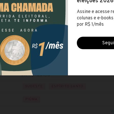
Prefeitura de Piúma (ES)
Encerradas (19 out 2021)
NÍVEL FUNDAMENTAL
NÍVEL MÉDIO
Baixe o edital
Visite o site
até R$ 1.254,15
SUDESTE
ESPÍRITO SANTO
PIÚMA
V