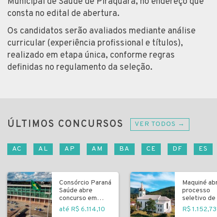
Municipal de Saúde de Piraquara, no endereço que
consta no edital de abertura.
Os candidatos serão avaliados mediante análise
curricular (experiência profissional e títulos),
realizado em etapa única, conforme regras
definidas no regulamento da seleção.
ÚLTIMOS CONCURSOS
VER TODOS →
AC
AL
AP
AM
BA
CE
DF
ES
Consórcio Paraná
Maquiné ab
Saúde abre
processo
concurso em
seletivo de 
Curitiba
fundamenta
até R$ 6.114,10
R$ 1.152,73