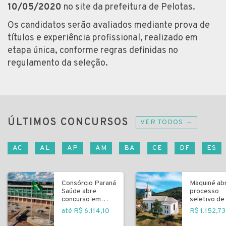
10/05/2020
no site da prefeitura de Pelotas.
Os candidatos serão avaliados mediante prova de
títulos e experiência profissional, realizado em
etapa única, conforme regras definidas no
regulamento da seleção.
ÚLTIMOS CONCURSOS
VER TODOS →
AC
AL
AP
AM
BA
CE
DF
ES
Consórcio Paraná
Maquiné ab
Saúde abre
processo
concurso em
seletivo de 
Curitiba
fundamenta
até R$ 6.114,10
R$ 1.152,73