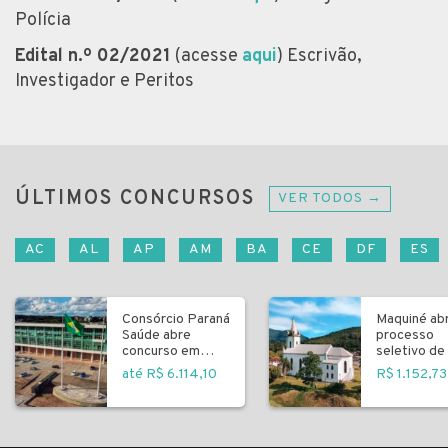
Polícia
Edital n.º 02/2021
(acesse
aqui
) Escrivão,
Investigador e Peritos
ÚLTIMOS CONCURSOS
VER TODOS →
AC
AL
AP
AM
BA
CE
DF
ES
Consórcio Paraná
Maquiné ab
Saúde abre
processo
concurso em
seletivo de 
Curitiba
fundamenta
até R$ 6.114,10
R$ 1.152,73