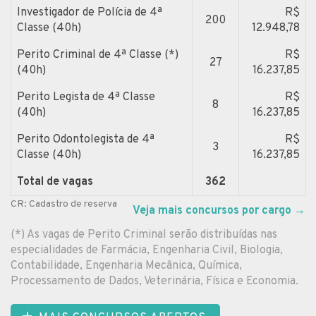
Investigador de Polícia de 4ª
R$
200
Classe (40h)
12.948,78
Perito Criminal de 4ª Classe (*)
R$
27
(40h)
16.237,85
Perito Legista de 4ª Classe
R$
8
(40h)
16.237,85
Perito Odontolegista de 4ª
R$
3
Classe (40h)
16.237,85
Total de vagas
362
CR: Cadastro de reserva
Veja mais concursos por cargo
→
(*) As vagas de Perito Criminal serão distribuídas nas
especialidades de Farmácia, Engenharia Civil, Biologia,
Contabilidade, Engenharia Mecânica, Química,
Processamento de Dados, Veterinária, Física e Economia.