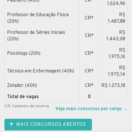
Pedreiro (40h)
CR*
1.624,96
Professor de Educação Física
R$
CR*
(20h)
1.487,88
Professor de Séries Iniciais
R$
CR*
(20h)
1.443,08
R$
Psicólogo (20h)
CR*
1.975,16
R$
Técnico em Enfermagem (40h)
CR*
1.975,14
Zelador (40h)
CR*
R$ 1.273,18
Total de vagas
0
CR: Cadastro de reserva
Veja mais concursos por cargo
→
MAIS CONCURSOS ABERTOS