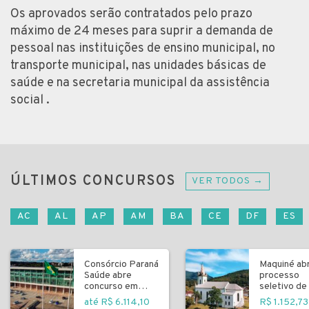
Os aprovados serão contratados pelo prazo
máximo de 24 meses para suprir a demanda de
pessoal nas instituições de ensino municipal, no
transporte municipal, nas unidades básicas de
saúde e na secretaria municipal da assistência
social .
ÚLTIMOS CONCURSOS
VER TODOS →
AC
AL
AP
AM
BA
CE
DF
ES
Consórcio Paraná
Maquiné ab
Saúde abre
processo
concurso em
seletivo de 
Curitiba
fundamenta
até R$ 6.114,10
R$ 1.152,73