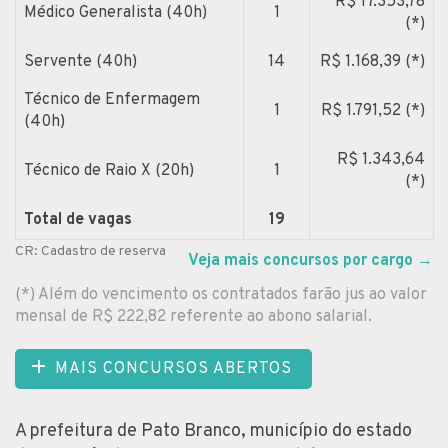
R$ 17.353,78
Médico Generalista (40h)
1
(*)
Servente (40h)
14
R$ 1.168,39 (*)
Técnico de Enfermagem
1
R$ 1.791,52 (*)
(40h)
R$ 1.343,64
Técnico de Raio X (20h)
1
(*)
Total de vagas
19
CR: Cadastro de reserva
Veja mais concursos por cargo
→
(*) Além do vencimento os contratados farão jus ao valor
mensal de R$ 222,82 referente ao abono salarial.
MAIS CONCURSOS ABERTOS
A prefeitura de Pato Branco, município do estado