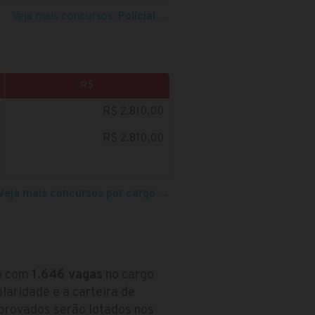
Veja mais concursos:
Policial
→
R$
R$ 2.810,00
R$ 2.810,00
Veja mais concursos por cargo
→
so com
1.646 vagas
no cargo
olaridade e a carteira de
aprovados serão lotados nos