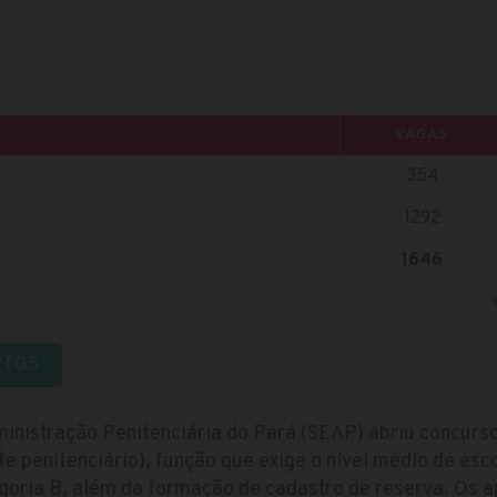
VAGAS
354
1292
1646
RTOS
ministração Penitenciária do Pará (SEAP) abriu concur
te penitenciário), função que exige o nível médio de esc
egoria B, além da formação de cadastro de reserva. Os 