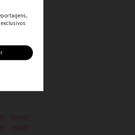
Á
GUAMÁ
NS
XINGU