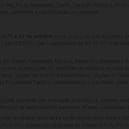
aguaia, Baixo Amazonas, Caeté, Carajás, Guajará, Guamá
ingu, conforme a classificação no concurso.
s de
11 a 22 de outubro
(novo prazo)
no site do Centro 
 Ltda (CETAP), com o pagamento de R$ 50,00 referente 
s em Belém, Castanhal, Marabá, Santarém, Altamira e It
e prova objetiva com 50 questões de múltipla escolha d
enal, noções de Direito Administrativo, noções de Direi
ito Processual Penal e conhecimentos específicos, além
scritas passarão por avaliação psicológica, exames médi
rificação de antecedentes pessoais, etapas sucessivas d
odas as etapas anteriores serão convocados para o Cur
sificatório, ministrado na Escola de Administração Penit