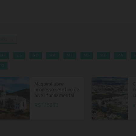
DOS →
DF
ES
GO
MA
MT
MS
MG
PA
TO
Maquiné abre
C
processo seletivo de
c
nível fundamental
s
R$ 1.152,73
a