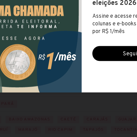
retaria de Administração Penitenciária do Pará)
2 out 2021)
IO
PARÁ
BAIXO AMAZONAS
CAETÉ
CARAJÁS
GUAJAR
RUÍ
MARAJÓ
RIO CAPIM
TAPAJÓS
TOCANTI