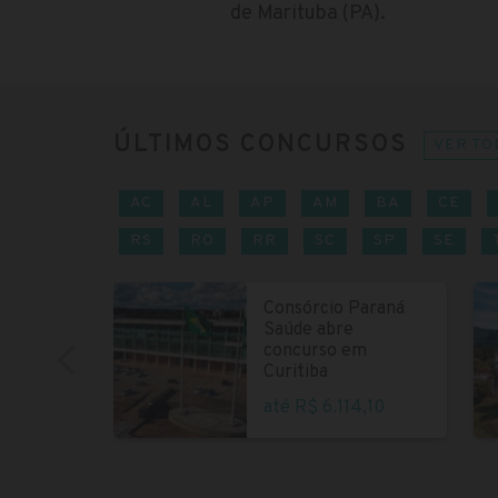
de Marituba (PA).
ÚLTIMOS CONCURSOS
VER TO
AC
AL
AP
AM
BA
CE
RS
RO
RR
SC
SP
SE
Consórcio Paraná
Saúde abre
concurso em
Curitiba
até R$ 6.114,10