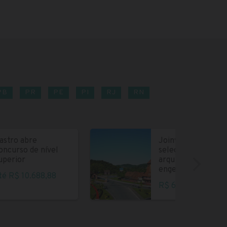
PB
PR
PE
PI
RJ
RN
astro abre
Joinville abre
oncurso de nível
seleção para
uperior
arquitetos e
engenheiros
té R$ 10.688,88
R$ 6.004,35