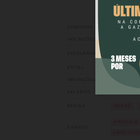
SEAP-PA
(Sec
CONCURSO
Encerradas (2
INSCRIÇÕES
ESCOLARIDADE
NÍVEL MÉD
Baixe o edital
EDITAL
Visite o site
INSCRIÇÕES
R$ 2.810,00
SALÁRIOS
REGIÃO
NORTE
ARAGUAIA
CIDADES
LAGO TUCU