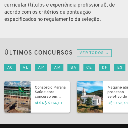
curricular (títulos e experiência profissional), de
acordo com os critérios de pontuação
especificados no regulamento da seleção.
ÚLTIMOS CONCURSOS
VER TODOS →
AC
AL
AP
AM
BA
CE
DF
ES
Consórcio Paraná
Maquiné ab
Saúde abre
processo
concurso em
seletivo de 
Curitiba
fundamenta
até R$ 6.114,10
R$ 1.152,73