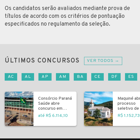
Os candidatos serão avaliados mediante prova de
títulos de acordo com os critérios de pontuação
especificados no regulamento da seleção.
ÚLTIMOS CONCURSOS
VER TODOS →
AC
AL
AP
AM
BA
CE
DF
ES
Consórcio Paraná
Maquiné ab
Saúde abre
processo
concurso em
seletivo de 
Curitiba
fundamenta
até R$ 6.114,10
R$ 1.152,73