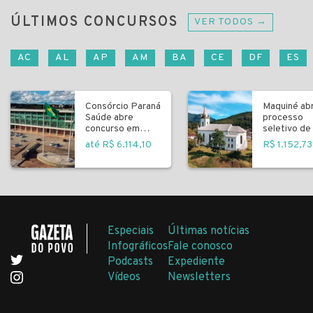
ÚLTIMOS CONCURSOS
VER TODOS →
AC
AL
AP
AM
BA
CE
DF
ES
Consórcio Paraná
Maquiné ab
Saúde abre
processo
concurso em
seletivo de 
Curitiba
fundamenta
até R$ 6.114,10
R$ 1.152,73
Especiais
Últimas notícias
Infográficos
Fale conosco
Podcasts
Expediente
Vídeos
Newsletters