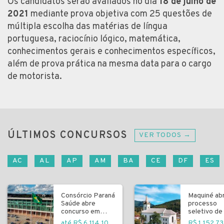
Os candidatos serão avaliados no dia
18 de julho de
2021
mediante prova objetiva com 25 questões de
múltipla escolha das matérias de língua
portuguesa, raciocínio lógico, matemática,
conhecimentos gerais e conhecimentos específicos,
além de prova prática na mesma data para o cargo
de motorista.
ÚLTIMOS CONCURSOS
VER TODOS →
AC
AL
AP
AM
BA
CE
DF
ES
Consórcio Paraná
Maquiné ab
Saúde abre
processo
concurso em
seletivo de 
Curitiba
fundamenta
até R$ 6.114,10
R$ 1.152,73