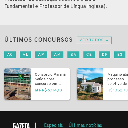
Fundamental e Professor de Língua Inglesa).
ÚLTIMOS CONCURSOS
VER TODOS →
AC
AL
AP
AM
BA
CE
DF
ES
Consórcio Paraná
Maquiné ab
Saúde abre
processo
concurso em
seletivo de 
Curitiba
fundamenta
até R$ 6.114,10
R$ 1.152,73
Especiais
Últimas notícias