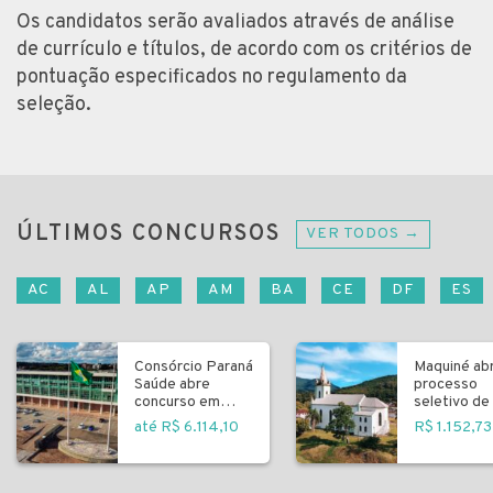
Os candidatos serão avaliados através de análise
de currículo e títulos, de acordo com os critérios de
pontuação especificados no regulamento da
seleção.
ÚLTIMOS CONCURSOS
VER TODOS →
AC
AL
AP
AM
BA
CE
DF
ES
Consórcio Paraná
Maquiné ab
Saúde abre
processo
concurso em
seletivo de 
Curitiba
fundamenta
até R$ 6.114,10
R$ 1.152,73