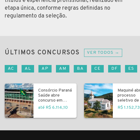
títulos e experiência profissional, realizado em
etapa única, conforme regras definidas no
regulamento da seleção.
ÚLTIMOS CONCURSOS
VER TODOS →
AC
AL
AP
AM
BA
CE
DF
ES
Consórcio Paraná
Maquiné ab
Saúde abre
processo
concurso em
seletivo de 
Curitiba
fundamenta
até R$ 6.114,10
R$ 1.152,73