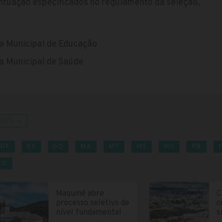
ontuação especificados no regulamento da seleção.
ia Municipal de Educação
ia Municipal de Saúde
DOS →
DF
ES
GO
MA
MT
MS
MG
PA
TO
Maquiné abre
C
processo seletivo de
c
nível fundamental
s