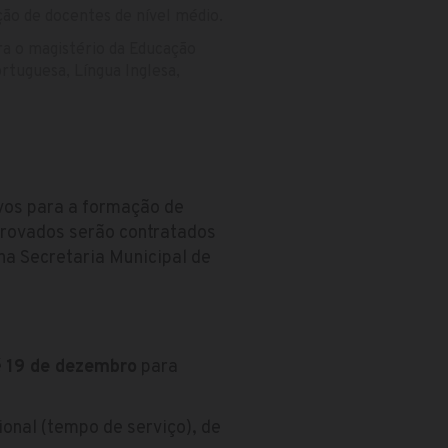
ção de docentes de nível médio.
ara o magistério da Educação
ortuguesa, Língua Inglesa,
ivos para a formação de
aprovados serão contratados
na Secretaria Municipal de
é
19 de dezembro
para
ional (tempo de serviço), de