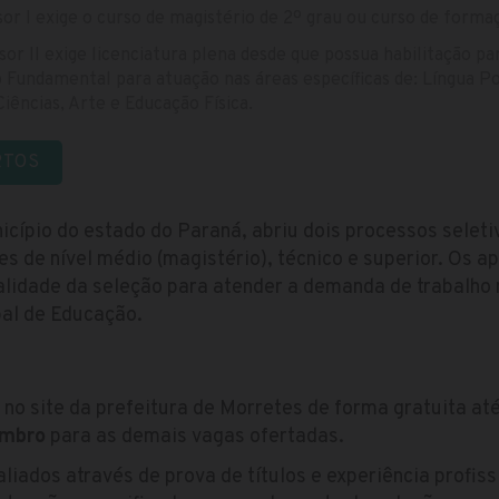
sor I exige o curso de magistério de 2º grau ou curso de forma
sor II exige licenciatura plena desde que possua habilitação p
ino Fundamental para atuação nas áreas específicas de: Língua P
Ciências, Arte e Educação Física.
RTOS
icípio do estado do Paraná, abriu dois processos selet
s de nível médio (magistério), técnico e superior. Os 
lidade da seleção para atender a demanda de trabalho 
pal de Educação.
 no site da prefeitura de Morretes de forma gratuita at
embro
para as demais vagas ofertadas.
liados através de prova de títulos e experiência profiss