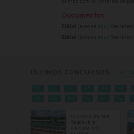
acordo com os critérios de p
Documentos
Edital
(acesse
aqui
) Secretar
Edital
(acesse
aqui
) Secretar
ÚLTIMOS CONCURSOS
VER TO
AC
AL
AP
AM
BA
CE
RS
RO
RR
SC
SP
SE
Consórcio Paraná
Saúde abre
concurso em
Curitiba