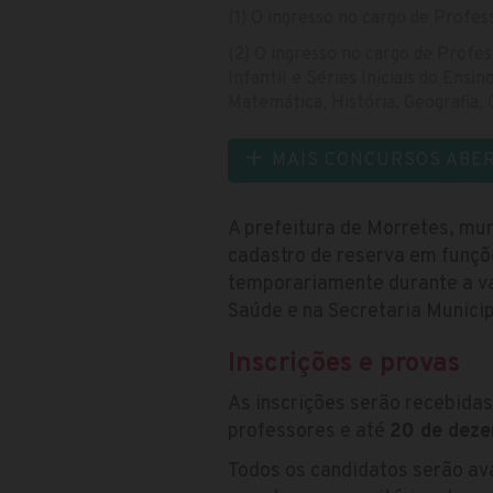
(1) O ingresso no cargo de Profes
(2) O ingresso no cargo de Profes
Infantil e Séries Iniciais do Ens
Matemática, História, Geografia, 
MAIS CONCURSOS ABE
A prefeitura de Morretes, mun
cadastro de reserva em funçõe
temporariamente durante a va
Saúde e na Secretaria Munici
Inscrições e provas
As inscrições serão recebidas
professores e até
20 de dez
Todos os candidatos serão ava