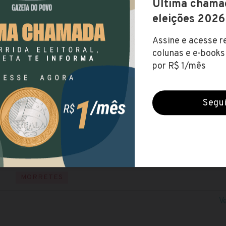
Prefeitura de Morretes (PR)
Encerradas (20 dez 2021)
NÍVEL MÉDIO
NÍVEL SUPERIOR
NÍVEL TÉCNIC
Visite o site
até R$ 3.435,30
SUL
PARANÁ
MORRETES
V