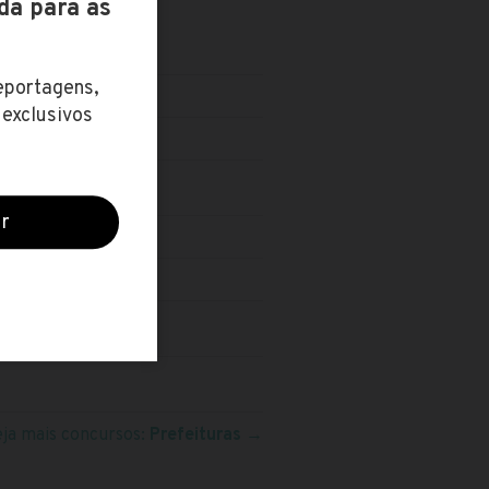
O
eja mais concursos:
Prefeituras
→