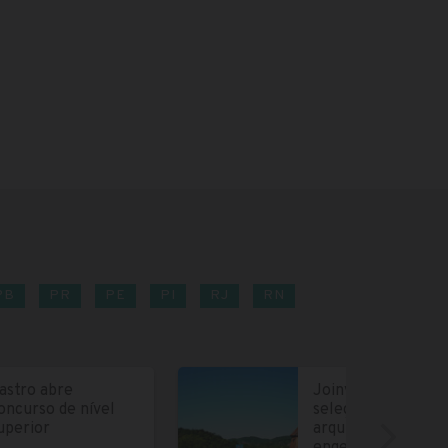
PB
PR
PE
PI
RJ
RN
astro abre
Joinville abre
oncurso de nível
seleção para
uperior
arquitetos e
engenheiros