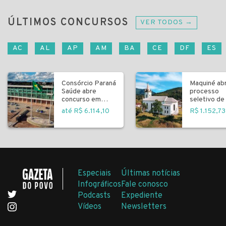
ÚLTIMOS CONCURSOS
VER TODOS →
AC
AL
AP
AM
BA
CE
DF
ES
Consórcio Paraná
Maquiné ab
Saúde abre
processo
concurso em
seletivo de 
Curitiba
fundamenta
até R$ 6.114,10
R$ 1.152,73
Especiais
Últimas notícias
Infográficos
Fale conosco
Podcasts
Expediente
Vídeos
Newsletters