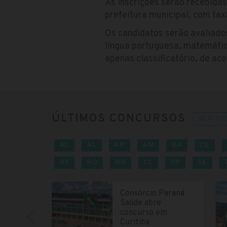
As inscrições serão recebida
prefeitura municipal, com taxa
Os candidatos serão avaliados
língua portuguesa, matemática
apenas classificatório, de ac
ÚLTIMOS CONCURSOS
VER TO
AC
AL
AP
AM
BA
CE
RS
RO
RR
SC
SP
SE
Consórcio Paraná
Saúde abre
concurso em
Curitiba