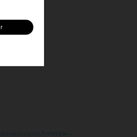
O
eja mais concursos:
Prefeituras
→