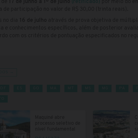
s de
17 de junho a 1º de julho
(retificado)
por meio do en
 de participação no valor de R$ 30,00 (trinta reais).
 no dia
16 de julho
através de prova objetiva de múltip
 e conhecimentos específicos, além de posterior avalia
ordo com os critérios de pontuação especificados no re
DOS →
DF
ES
GO
MA
MT
MS
MG
PA
TO
Maquiné abre
C
processo seletivo de
c
nível fundamental
s