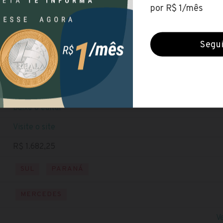
Prefeitura de Mercedes (PR)
Encerradas (1 jul 2022)
NÍVEL MÉDIO
NÍVEL SUPERIOR
NÍVEL TÉCNIC
Baixe o edital
Visite o site
R$ 1.682,25
SUL
PARANÁ
MERCEDES
V