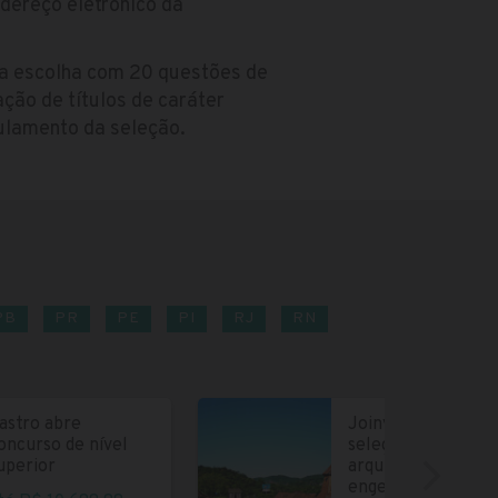
dereço eletrônico da
la escolha com 20 questões de
ção de títulos de caráter
gulamento da seleção.
PB
PR
PE
PI
RJ
RN
astro abre
Joinville abre
oncurso de nível
seleção para
uperior
arquitetos e
engenheiros