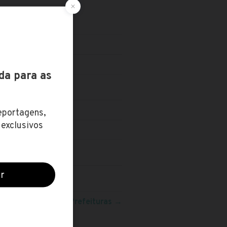
eja mais concursos:
Prefeituras
→