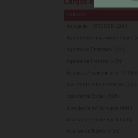
Cargos e salários
CARGOS
Advogado - IPREMED (20h)
Agente Comunitário de Saúde (
Agente de Endemias (40h)
Agente de Trânsito (40h)
Analista Previdenciário - IPRE
Assistente Administrativo (40h)
Assistente Social (40h)
Atendente de Farmácia (40h)
Auxiliar de Saúde Bucal (40h)
Auxiliar de Turma (40h)