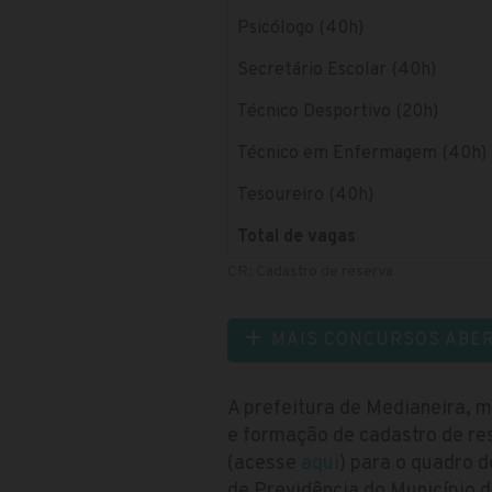
Psicólogo (40h)
Secretário Escolar (40h)
Técnico Desportivo (20h)
Técnico em Enfermagem (40h)
Tesoureiro (40h)
Total de vagas
CR: Cadastro de reserva
MAIS CONCURSOS ABE
A prefeitura de Medianeira, 
e formação de cadastro de res
(acesse
aqui
) para o quadro d
de Previdência do Município 