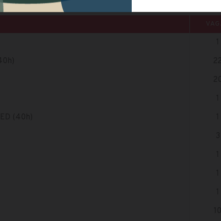
VAG
1
40h)
2
2
1
MED (40h)
1
3
1
1
1
1