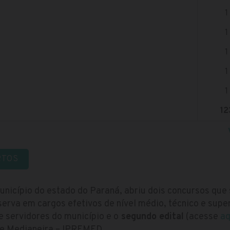
1
1
1
1
1
12
RTOS
município do estado do Paraná, abriu dois concursos q
erva em cargos efetivos de nível médio, técnico e supe
e servidores do município e o
segundo edital
(acesse
aq
de Medianeira – IPREMED.