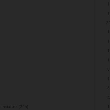
1
1
2
1
1
1
1
8
1
6
1
cenciatura (20h)
1