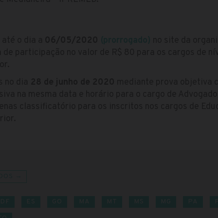
 até o dia a
06/05/2020
(prorrogado)
no site da organ
de participação no valor de R$ 80 para os cargos de nív
or.
 no dia
28 de junho de 2020
mediante prova objetiva 
rsiva na mesma data e horário para o cargo de Advogad
enas classificatório para os inscritos nos cargos de Edu
rior.
DOS →
DF
ES
GO
MA
MT
MS
MG
PA