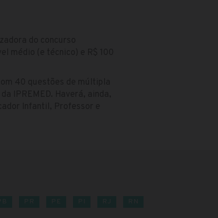
izadora do concurso
el médio (e técnico) e R$ 100
com 40 questões de múltipla
o da IPREMED. Haverá, ainda,
cador Infantil, Professor e
PB
PR
PE
PI
RJ
RN