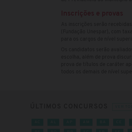
Inscrições e provas
As inscrições serão recebidas
(Fundação Unespar), com taxa 
para os cargos de nível superi
Os candidatos serão avaliados
escolha, além de prova discu
prova de títulos de caráter ap
todos os demais de nível supe
ÚLTIMOS CONCURSOS
VER TO
AC
AL
AP
AM
BA
CE