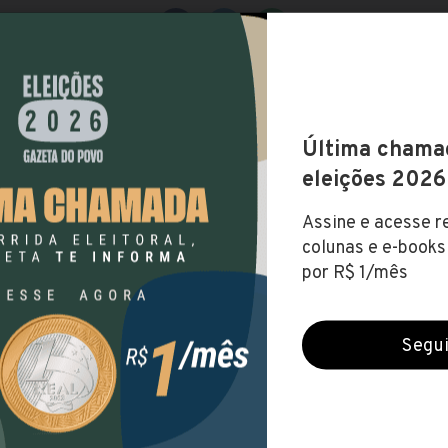
efeitura de Medianeira (PR)
cerradas (6 maio 2020)
NÍVEL MÉDIO
NÍVEL SUPERIOR
NÍVEL TÉCNICO
ite o site
é R$ 16.527,00
SUL
PARANÁ
MEDIANEIRA
V