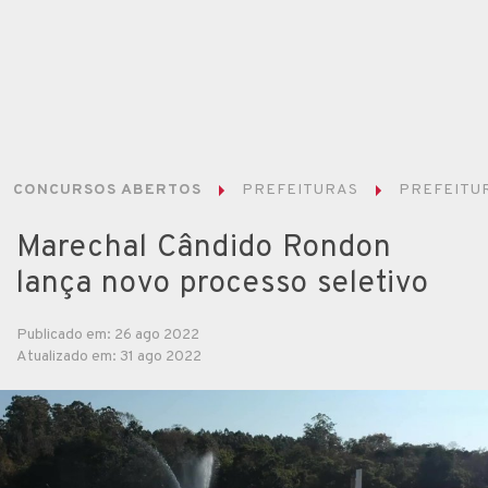
CONCURSOS ABERTOS
PREFEITURAS
PREFEITU
Marechal Cândido Rondon
lança novo processo seletivo
Publicado em: 26 ago 2022
Atualizado em: 31 ago 2022