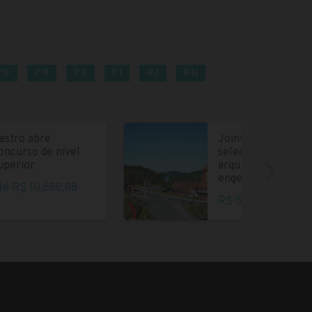
PB
PR
PE
PI
RJ
RN
astro abre
Joinville abre
oncurso de nível
seleção para
uperior
arquitetos e
engenheiros
té R$ 10.688,88
R$ 6.004,35