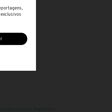
O
eja mais concursos:
Prefeituras
→