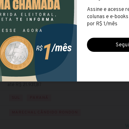
Prefeitura de Marechal Cândido Rondon (PR)
Encerradas (17 dez 2020)
NÍVEL MÉDIO
NÍVEL SUPERIOR
NÍVEL TÉCNIC
Baixe o edital
Visite o site
até R$ 21.931,87
SUL
PARANÁ
MARECHAL CÂNDIDO RONDON
V