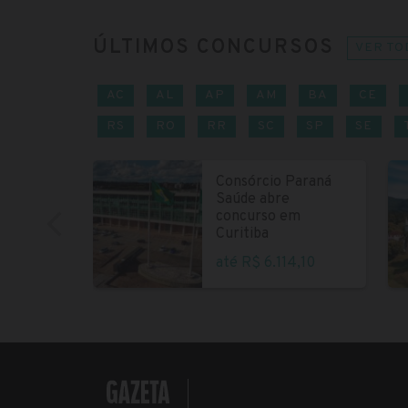
ÚLTIMOS CONCURSOS
VER TO
AC
AL
AP
AM
BA
CE
RS
RO
RR
SC
SP
SE
Consórcio Paraná
Saúde abre
concurso em
Curitiba
até R$ 6.114,10