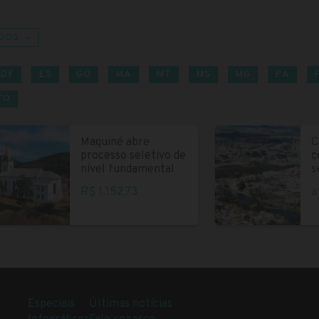
DOS →
DF
ES
GO
MA
MT
MS
MG
PA
TO
Maquiné abre
C
processo seletivo de
c
nível fundamental
s
R$ 1.152,73
a
Especiais
Últimas notícias