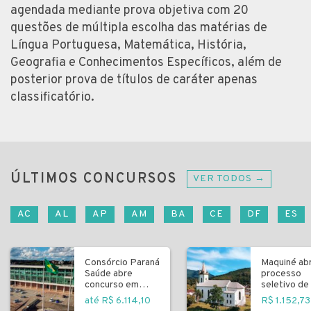
agendada mediante prova objetiva com 20
questões de múltipla escolha das matérias de
Língua Portuguesa, Matemática, História,
Geografia e Conhecimentos Específicos, além de
posterior prova de títulos de caráter apenas
classificatório.
ÚLTIMOS CONCURSOS
VER TODOS →
AC
AL
AP
AM
BA
CE
DF
ES
Consórcio Paraná
Maquiné ab
Saúde abre
processo
concurso em
seletivo de 
Curitiba
fundamenta
até R$ 6.114,10
R$ 1.152,73