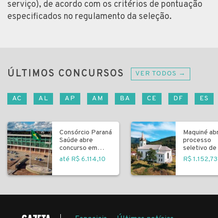
serviço), de acordo com os critérios de pontuação
especificados no regulamento da seleção.
ÚLTIMOS CONCURSOS
VER TODOS →
AC
AL
AP
AM
BA
CE
DF
ES
Consórcio Paraná
Maquiné ab
Saúde abre
processo
concurso em
seletivo de 
Curitiba
fundamenta
até R$ 6.114,10
R$ 1.152,73