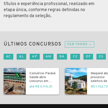
títulos e experiência profissional, realizado em
etapa única, conforme regras definidas no
regulamento da seleção.
ÚLTIMOS CONCURSOS
VER TODOS →
AC
AL
AP
AM
BA
CE
DF
ES
Consórcio Paraná
Maquiné ab
Saúde abre
processo
concurso em
seletivo de 
Curitiba
fundamenta
até R$ 6.114,10
R$ 1.152,73