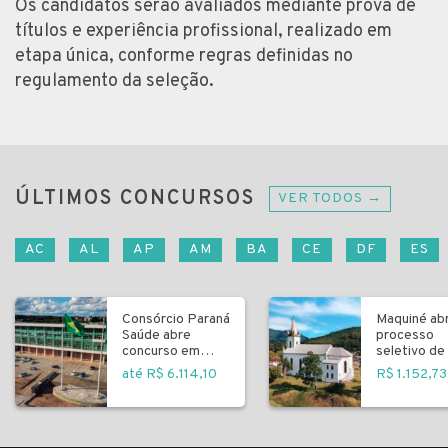
Os candidatos serão avaliados mediante prova de
títulos e experiência profissional, realizado em
etapa única, conforme regras definidas no
regulamento da seleção.
ÚLTIMOS CONCURSOS
VER TODOS →
AC
AL
AP
AM
BA
CE
DF
ES
Consórcio Paraná
Maquiné ab
Saúde abre
processo
concurso em
seletivo de 
Curitiba
fundamenta
até R$ 6.114,10
R$ 1.152,73