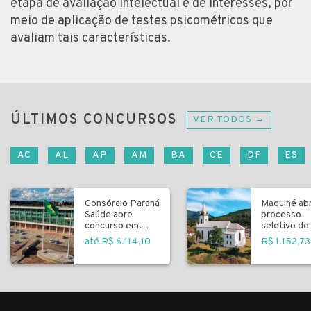
etapa de avaliação intelectual e de interesses, por
meio de aplicação de testes psicométricos que
avaliam tais características.
ÚLTIMOS CONCURSOS
VER TODOS →
AC
AL
AP
AM
BA
CE
DF
ES
Consórcio Paraná
Maquiné ab
Saúde abre
processo
concurso em
seletivo de 
Curitiba
fundamenta
até R$ 6.114,10
R$ 1.152,73