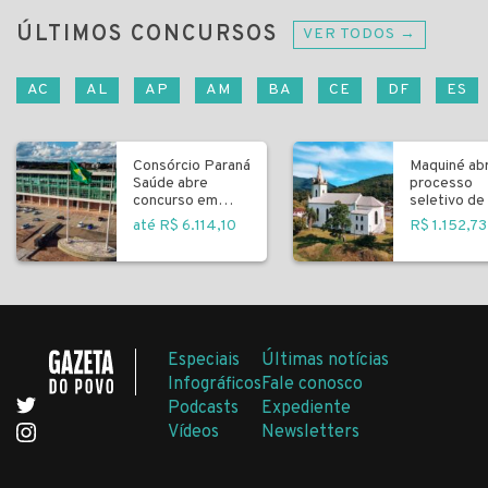
ÚLTIMOS CONCURSOS
VER TODOS →
AC
AL
AP
AM
BA
CE
DF
ES
Consórcio Paraná
Maquiné ab
Saúde abre
processo
concurso em
seletivo de 
Curitiba
fundamenta
até R$ 6.114,10
R$ 1.152,73
Especiais
Últimas notícias
Infográficos
Fale conosco
Podcasts
Expediente
Vídeos
Newsletters