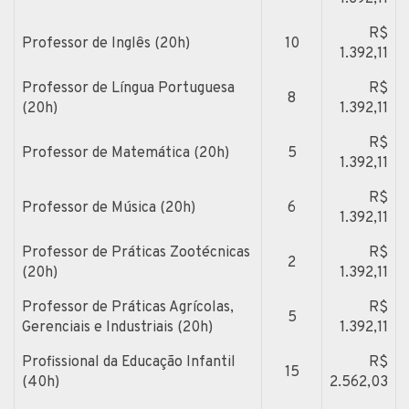
R$
Professor de Inglês (20h)
10
1.392,11
Professor de Língua Portuguesa
R$
8
(20h)
1.392,11
R$
Professor de Matemática (20h)
5
1.392,11
R$
Professor de Música (20h)
6
1.392,11
Professor de Práticas Zootécnicas
R$
2
(20h)
1.392,11
Professor de Práticas Agrícolas,
R$
5
Gerenciais e Industriais (20h)
1.392,11
Profissional da Educação Infantil
R$
15
(40h)
2.562,03