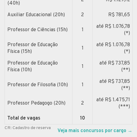
(40h)
Auxiliar Educacional (20h)
2
R$ 781,65
até R$ 1.076,78
Professor de Ciências (15h)
1
(*)
Professor de Educação
até R$ 1.076,78
1
Física (15h)
(*)
Professor de Educação
até R$ 737,85
1
Física (10h)
(**)
até R$ 737,85
Professor de Filosofia (10h)
1
(**)
até R$ 1.475,71
Professor Pedagogo (20h)
2
(***)
Total de vagas
10
CR: Cadastro de reserva
Veja mais concursos por cargo
→