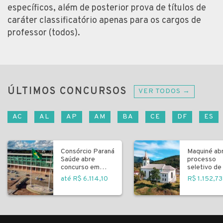
específicos, além de posterior prova de títulos de
caráter classificatório apenas para os cargos de
professor (todos).
ÚLTIMOS CONCURSOS
VER TODOS →
AC
AL
AP
AM
BA
CE
DF
ES
Consórcio Paraná
Maquiné ab
Saúde abre
processo
concurso em
seletivo de 
Curitiba
fundamenta
até R$ 6.114,10
R$ 1.152,73