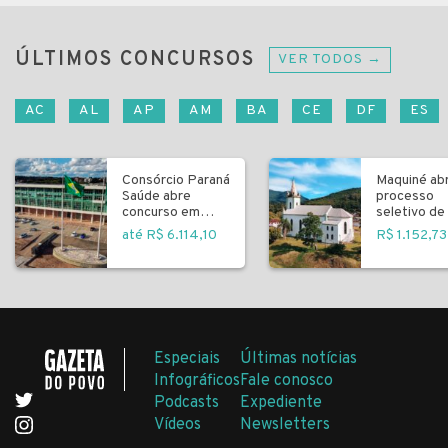
ÚLTIMOS CONCURSOS
VER TODOS →
AC
AL
AP
AM
BA
CE
DF
ES
Consórcio Paraná
Maquiné ab
Saúde abre
processo
concurso em
seletivo de 
Curitiba
fundamenta
até R$ 6.114,10
R$ 1.152,73
Especiais
Últimas notícias
Infográficos
Fale conosco
Podcasts
Expediente
Vídeos
Newsletters