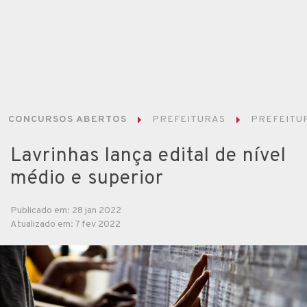
CONCURSOS ABERTOS
PREFEITURAS
PREFEITUR
Lavrinhas lança edital de nível
médio e superior
Publicado em: 28 jan 2022
Atualizado em: 7 fev 2022