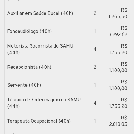
R$
Auxiliar em Saúde Bucal (40h)
2
1.265,50
R$
Fonoaudiólogo (40h)
1
3.292,62
Motorista Socorrista do SAMU
R$
4
(44h)
1.755,20
R$
Recepcionista (40h)
2
1.100,00
R$
Servente (40h)
1
1.100,00
Técnico de Enfermagem do SAMU
R$
4
(44h)
1.755,20
R$
Terapeuta Ocupacional (40h)
1
2.818,85