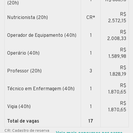
(20h)
R$
Nutricionista (20h)
CR*
2.572,15
R$
Operador de Equipamento (40h)
1
2.008,33
R$
Operário (40h)
1
1.589,98
R$
Professor (20h)
3
1.828,19
R$
Técnico em Enfermagem (40h)
1
1.870,65
R$
Vigia (40h)
1
1.870,65
Total de vagas
17
CR: Cadastro de reserva