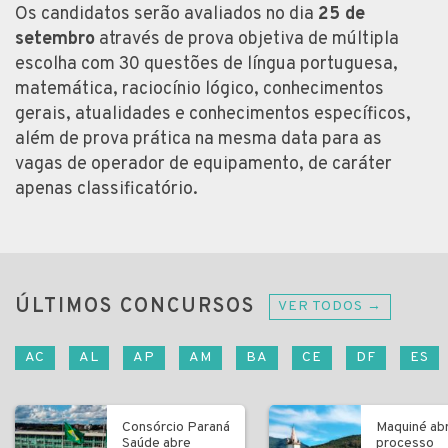
Os candidatos serão avaliados no dia
25 de
setembro
através de prova objetiva de múltipla
escolha com 30 questões de língua portuguesa,
matemática, raciocínio lógico, conhecimentos
gerais, atualidades e conhecimentos específicos,
além de prova prática na mesma data para as
vagas de operador de equipamento, de caráter
apenas classificatório.
ÚLTIMOS CONCURSOS
VER TODOS →
AC
AL
AP
AM
BA
CE
DF
ES
Consórcio Paraná
Maquiné ab
Saúde abre
processo