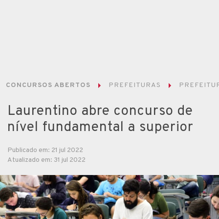
CONCURSOS ABERTOS
PREFEITURAS
PREFEITUR
Laurentino abre concurso de
nível fundamental a superior
Publicado em: 21 jul 2022
Atualizado em: 31 jul 2022