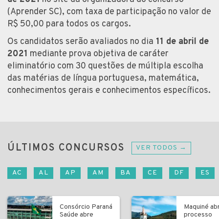
(Aprender SC), com taxa de participação no valor de
R$ 50,00 para todos os cargos.
Os candidatos serão avaliados no dia
11 de abril de
2021
mediante prova objetiva de caráter
eliminatório com 30 questões de múltipla escolha
das matérias de língua portuguesa, matemática,
conhecimentos gerais e conhecimentos específicos.
ÚLTIMOS CONCURSOS
VER TODOS →
AC
AL
AP
AM
BA
CE
DF
ES
Consórcio Paraná
Maquiné ab
Saúde abre
processo