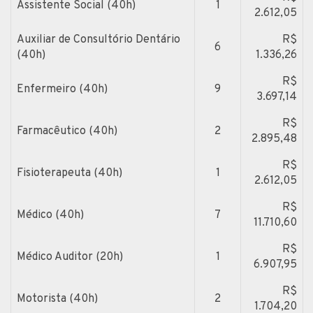
Assistente Social (40h)
1
2.612,05
Auxiliar de Consultório Dentário
R$
6
(40h)
1.336,26
R$
Enfermeiro (40h)
9
3.697,14
R$
Farmacêutico (40h)
2
2.895,48
R$
Fisioterapeuta (40h)
1
2.612,05
R$
Médico (40h)
7
11.710,60
R$
Médico Auditor (20h)
1
6.907,95
R$
Motorista (40h)
2
1.704,20