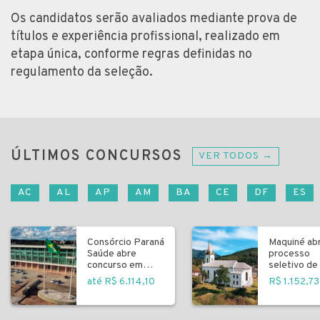
Os candidatos serão avaliados mediante prova de
títulos e experiência profissional, realizado em
etapa única, conforme regras definidas no
regulamento da seleção.
ÚLTIMOS CONCURSOS
VER TODOS →
AC
AL
AP
AM
BA
CE
DF
ES
Consórcio Paraná
Maquiné ab
Saúde abre
processo
concurso em
seletivo de 
Curitiba
fundamenta
até R$ 6.114,10
R$ 1.152,73