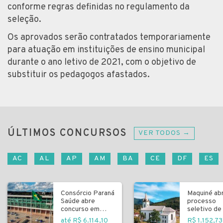
conforme regras definidas no regulamento da
seleção.
Os aprovados serão contratados temporariamente
para atuação em instituições de ensino municipal
durante o ano letivo de 2021, com o objetivo de
substituir os pedagogos afastados.
ÚLTIMOS CONCURSOS
VER TODOS →
AC
AL
AP
AM
BA
CE
DF
ES
Consórcio Paraná
Maquiné ab
Saúde abre
processo
concurso em
seletivo de 
Curitiba
fundamenta
até R$ 6.114,10
R$ 1.152,73