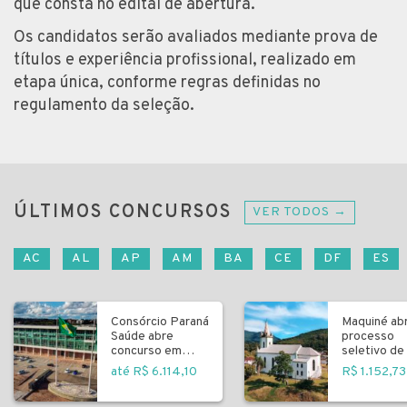
que consta no edital de abertura.
Os candidatos serão avaliados mediante prova de
títulos e experiência profissional, realizado em
etapa única, conforme regras definidas no
regulamento da seleção.
ÚLTIMOS CONCURSOS
VER TODOS →
AC
AL
AP
AM
BA
CE
DF
ES
Consórcio Paraná
Maquiné ab
Saúde abre
processo
concurso em
seletivo de 
Curitiba
fundamenta
até R$ 6.114,10
R$ 1.152,73