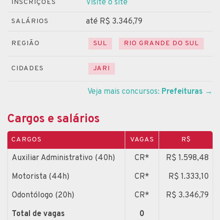
Visite o site
INSCRIÇÕES
até R$ 3.346,79
SALÁRIOS
REGIÃO
SUL
RIO GRANDE DO SUL
CIDADES
JARI
Veja mais concursos:
Prefeituras
→
Cargos e salários
CARGOS
VAGAS
R$
Auxiliar Administrativo (40h)
CR*
R$ 1.598,48
Motorista (44h)
CR*
R$ 1.333,10
Odontólogo (20h)
CR*
R$ 3.346,79
Total de vagas
0