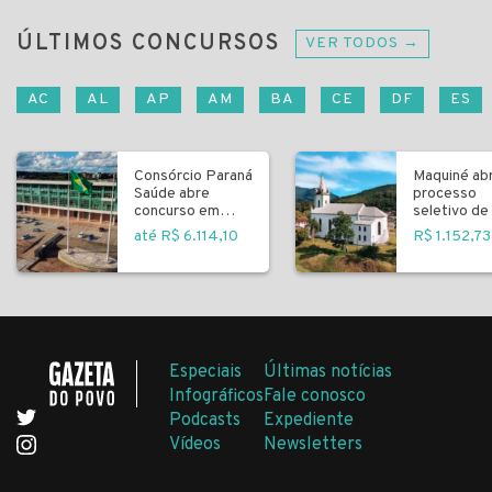
ÚLTIMOS CONCURSOS
VER TODOS →
AC
AL
AP
AM
BA
CE
DF
ES
Consórcio Paraná
Maquiné ab
Saúde abre
processo
concurso em
seletivo de 
Curitiba
fundamenta
até R$ 6.114,10
R$ 1.152,73
Especiais
Últimas notícias
Infográficos
Fale conosco
Podcasts
Expediente
Vídeos
Newsletters