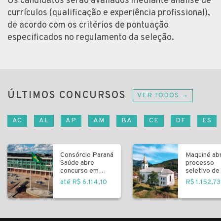
Os candidatos serão avaliados mediante análise de
currículos (qualificação e experiência profissional),
de acordo com os critérios de pontuação
especificados no regulamento da seleção.
ÚLTIMOS CONCURSOS
VER TODOS →
AC
AL
AP
AM
BA
CE
DF
ES
Consórcio Paraná
Maquiné ab
Saúde abre
processo
concurso em
seletivo de 
Curitiba
fundamenta
até R$ 6.114,10
R$ 1.152,73