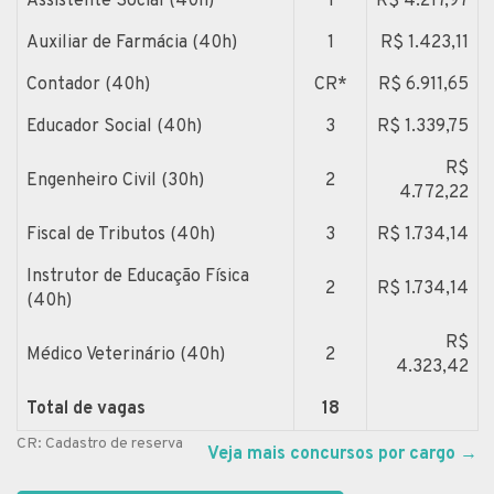
Assistente Social (40h)
1
R$ 4.217,97
Auxiliar de Farmácia (40h)
1
R$ 1.423,11
Contador (40h)
CR*
R$ 6.911,65
Educador Social (40h)
3
R$ 1.339,75
R$
Engenheiro Civil (30h)
2
4.772,22
Fiscal de Tributos (40h)
3
R$ 1.734,14
Instrutor de Educação Física
2
R$ 1.734,14
(40h)
R$
Médico Veterinário (40h)
2
4.323,42
Total de vagas
18
CR: Cadastro de reserva
Veja mais concursos por cargo
→