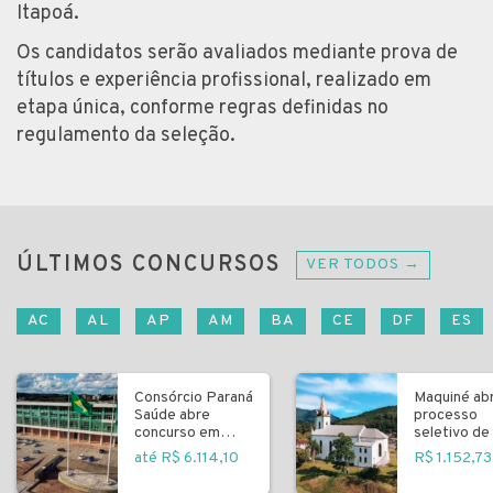
Itapoá.
Os candidatos serão avaliados mediante prova de
títulos e experiência profissional, realizado em
etapa única, conforme regras definidas no
regulamento da seleção.
ÚLTIMOS CONCURSOS
VER TODOS →
AC
AL
AP
AM
BA
CE
DF
ES
Consórcio Paraná
Maquiné ab
Saúde abre
processo
concurso em
seletivo de 
Curitiba
fundamenta
até R$ 6.114,10
R$ 1.152,73