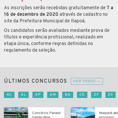
As inscrições serão recebidas gratuitamente de
7 a
16 de dezembro de 2020
através de cadastro no
site da Prefeitura Municipal de Itapoá.
Os candidatos serão avaliados mediante prova de
títulos e experiência profissional, realizado em
etapa única, conforme regras definidas no
regulamento da seleção.
ÚLTIMOS CONCURSOS
VER TODOS →
AC
AL
AP
AM
BA
CE
DF
ES
Consórcio Paraná
Maquiné ab
Saúde abre
processo