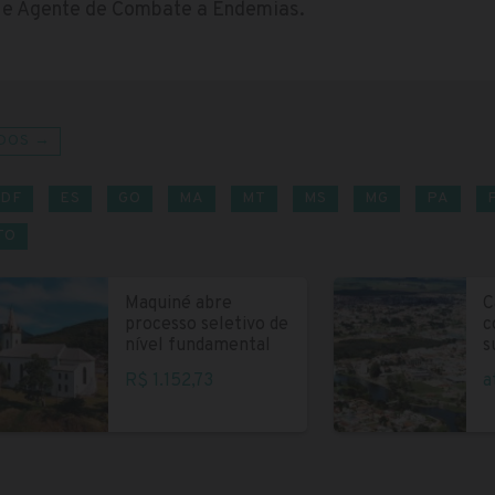
 e Agente de Combate a Endemias.
DOS →
DF
ES
GO
MA
MT
MS
MG
PA
TO
Maquiné abre
C
processo seletivo de
c
nível fundamental
s
R$ 1.152,73
a