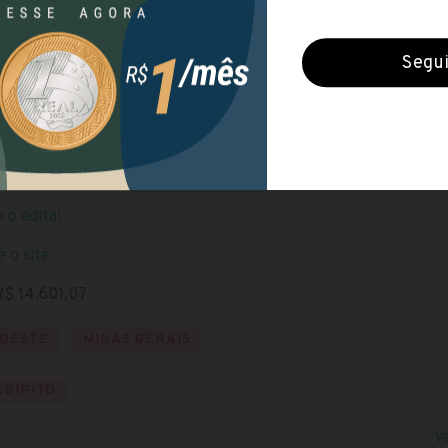
eitura de Itabirito (MG)
rradas (3 maio 2019)
VEL FUNDAMENTAL
NÍVEL MÉDIO
NÍVEL SUPERIOR
 o edital
e o site
R$ 14.601,07
DESTE
MINAS GERAIS
ABIRITO
V