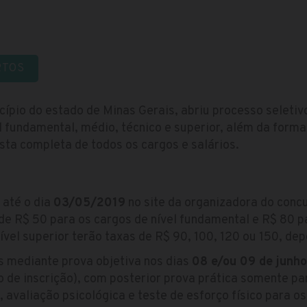
RTOS
nicípio do estado de Minas Gerais, abriu processo seleti
 fundamental, médio, técnico e superior, além da forma
ista completa de todos os cargos e salários.
 até o dia
03/05/2019
no site da organizadora do con
 de R$ 50 para os cargos de nível fundamental e R$ 80 p
nível superior terão taxas de R$ 90, 100, 120 ou 150, de
s mediante prova objetiva nos dias
08 e/ou 09 de junh
ão de inscrição), com posterior prova prática somente p
, avaliação psicológica e teste de esforço físico para os