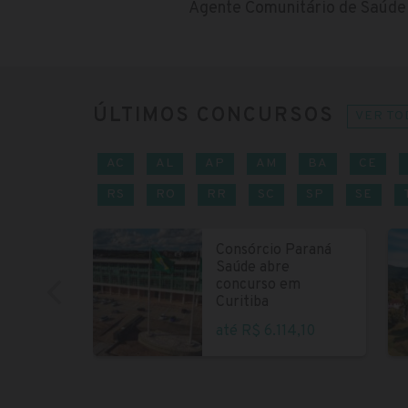
Agente Comunitário de Saúde
ÚLTIMOS CONCURSOS
VER TO
AC
AL
AP
AM
BA
CE
RS
RO
RR
SC
SP
SE
Consórcio Paraná
Saúde abre
concurso em
Curitiba
até R$ 6.114,10