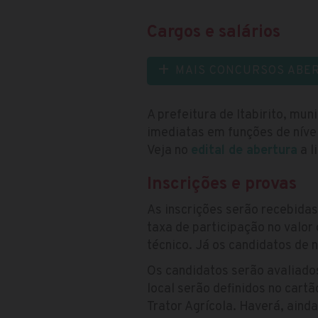
Cargos e salários
MAIS CONCURSOS ABE
A prefeitura de Itabirito, mu
imediatas em funções de nível
Veja no
edital de abertura
a l
Inscrições e provas
As inscrições serão recebidas
taxa de participação no valor
técnico. Já os candidatos de 
Os candidatos serão avaliado
local serão definidos no cart
Trator Agrícola. Haverá, ainda