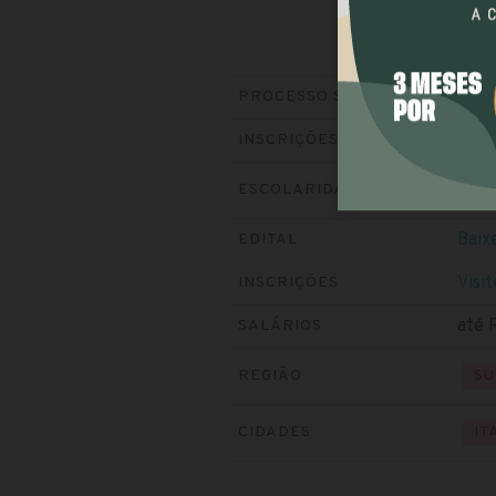
Pref
PROCESSO SELETIVO
Ence
INSCRIÇÕES
ESCOLARIDADE
NÍ
Baixe
EDITAL
Visit
INSCRIÇÕES
até 
SALÁRIOS
REGIÃO
SU
CIDADES
IT