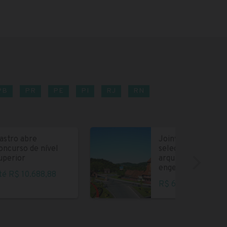
PB
PR
PE
PI
RJ
RN
astro abre
Joinville abre
oncurso de nível
seleção para
uperior
arquitetos e
engenheiros
té R$ 10.688,88
R$ 6.004,35