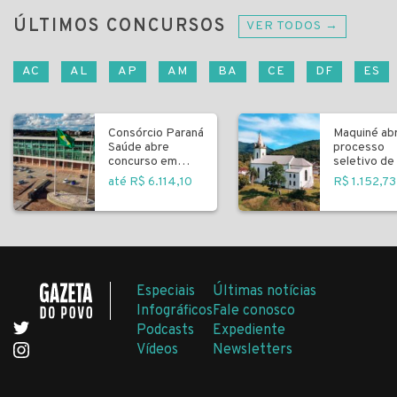
ÚLTIMOS CONCURSOS
VER TODOS →
AC
AL
AP
AM
BA
CE
DF
ES
Consórcio Paraná
Maquiné ab
Saúde abre
processo
concurso em
seletivo de 
Curitiba
fundamenta
até R$ 6.114,10
R$ 1.152,73
Especiais
Últimas notícias
Infográficos
Fale conosco
Podcasts
Expediente
Vídeos
Newsletters