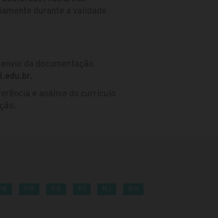
riamente durante a validade
 envio da documentação
l.edu.br
.
rência e análise do currículo
eção.
PB
PR
PE
PI
RJ
RN