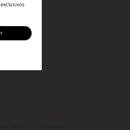
io-Grandense)
Veja mais concursos:
Educação
→