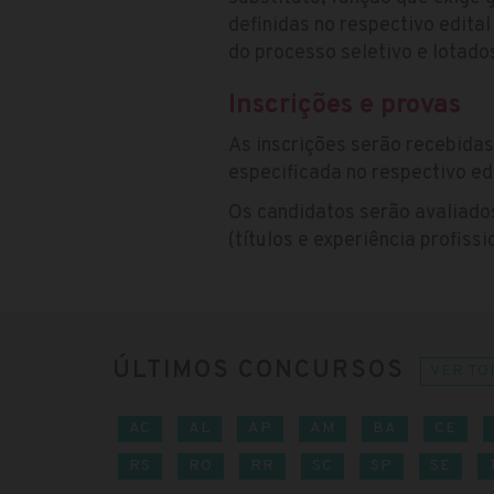
definidas no respectivo edit
do processo seletivo e lotado
Inscrições e provas
As inscrições serão recebida
especificada no respectivo edi
Os candidatos serão avaliado
(títulos e experiência profiss
ÚLTIMOS CONCURSOS
VER TO
AC
AL
AP
AM
BA
CE
RS
RO
RR
SC
SP
SE