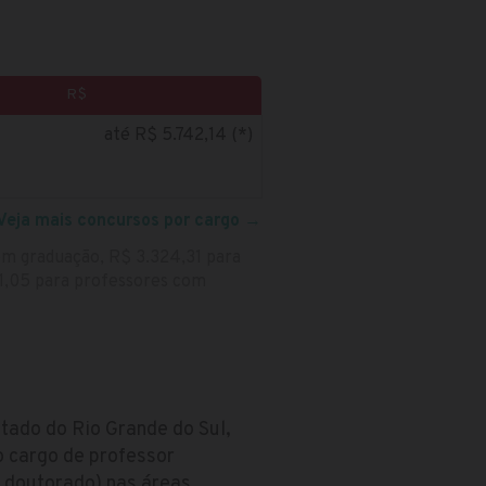
R$
até R$ 5.742,14 (*)
Veja mais concursos por cargo
→
om graduação, R$ 3.324,31 para
1,05 para professores com
stado do Rio Grande do Sul,
o cargo de professor
 doutorado) nas áreas