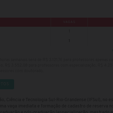
VAGAS
1
1
horas semanais será de R$ 3.121,76 para professores apenas c
, R$ 3.552,08 para professores com especialização, R$ 4.25
fessores com doutorado.
RTOS
ão, Ciência e Tecnologia Sul-Rio-Grandense (IFSul), no e
uma vaga imediata e formação de cadastro de reserva n
 graduação e pós-graduação (especialização, mestrado e