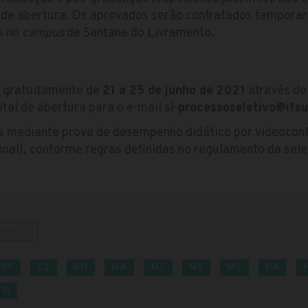
al de abertura. Os aprovados serão contratados tempora
s no
campus
de Santana do Livramento.
s gratuitamente de
21 a 25 de junho de 2021
através do
tal de abertura para o e-mail sl-
processoseletivo@ifsu
s mediante prova de desempenho didático por videoconfe
ional), conforme regras definidas no regulamento da sel
DOS →
DF
ES
GO
MA
MT
MS
MG
PA
TO