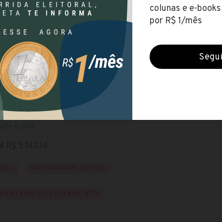
Sul
(Instituto Federal de Educação, Ciência e Tecnologia Sul-R
cerradas (25 jun 2021)
NÍVEL SUPERIOR
ixe o edital
site o site
é R$ 5.742,14
SUL
RIO GRANDE DO SUL
SANTANA DO LIVRAMENTO