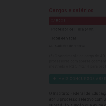
Cargos e salários
CARGOS
Professor de Física (40h)
Total de vagas
CR: Cadastro de reserva
(*) O vencimento do cargo de 40 
professores com aperfeiçoamento
mestrado e R$ 5.742,14 para pro
MAIS CONCURSOS ABE
O Instituto Federal de Educaç
abriu processo seletivo com 
substituto, função que exige