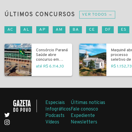
ÚLTIMOS CONCURSOS
VER TODOS →
AC
AL
AP
AM
BA
CE
DF
ES
Consórcio Paraná
Maquiné ab
Saúde abre
processo
concurso em
seletivo de 
Curitiba
fundamenta
até R$ 6.114,10
R$ 1.152,73
Especiais
Últimas notícias
Infográficos
Fale conosco
Podcasts
Expediente
Vídeos
Newsletters