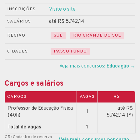
Visite o site
INSCRIÇÕES
até R$ 5.742,14
SALÁRIOS
REGIÃO
SUL
RIO GRANDE DO SUL
CIDADES
PASSO FUNDO
Veja mais concursos:
Educação
→
Cargos e salários
CARGOS
VAGAS
R$
Professor de Educação Física
até R$
1
(40h)
5.742,14 (*)
Total de vagas
1
CR: Cadastro de reserva
Veja mais concursos por cargo
→