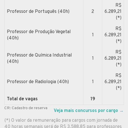
R$
Professor de Português (40h)
2
6.289,21
(*)
R$
Professor de Produção Vegetal
1
6.289,21
(40h)
(*)
R$
Professor de Química Industrial
1
6.289,21
(40h)
(*)
R$
Professor de Radiologia (40h)
1
6.289,21
(*)
Total de vagas
19
CR: Cadastro de reserva
Veja mais concursos por cargo
→
(*) O valor da remuneração para cargos com jornada de
40 horas semanais será de R$ 3.588,85 para professores