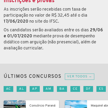
Inscrições e provas
As inscrições serão recebidas com taxa de
participação no valor de R$ 32,45 até o dia
17/06/2020
no site do IFSC.
Os candidatos serão avaliados entre os dias
29/06
e 01/07/2020
mediante prova de desempenho
didático com arguição (não presencial), além de
avaliação curricular.
ÚLTIMOS CONCURSOS
VER TODOS →
AC
AL
AP
AM
BA
CE
DF
ES
Consórcio Paraná
Maquiné ab