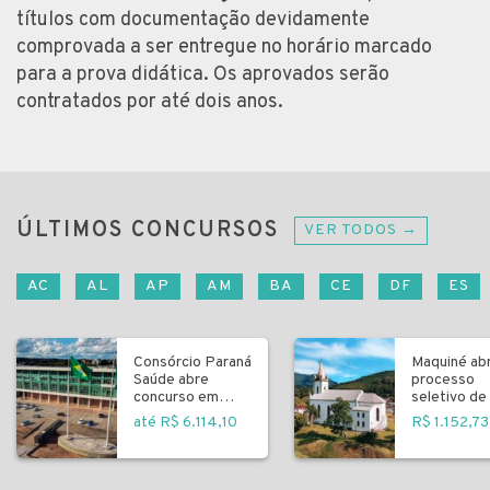
títulos com documentação devidamente
comprovada a ser entregue no horário marcado
para a prova didática. Os aprovados serão
contratados por até dois anos.
ÚLTIMOS CONCURSOS
VER TODOS →
AC
AL
AP
AM
BA
CE
DF
ES
Consórcio Paraná
Maquiné ab
Saúde abre
processo
concurso em
seletivo de 
Curitiba
fundamenta
até R$ 6.114,10
R$ 1.152,73