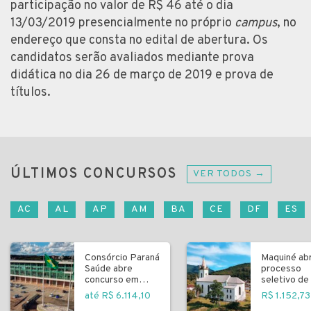
participação no valor de R$ 46 até o dia
13/03/2019 presencialmente no próprio
campus
, no
endereço que consta no edital de abertura. Os
candidatos serão avaliados mediante prova
didática no dia 26 de março de 2019 e prova de
títulos.
ÚLTIMOS CONCURSOS
VER TODOS →
AC
AL
AP
AM
BA
CE
DF
ES
Consórcio Paraná
Maquiné ab
Saúde abre
processo
concurso em
seletivo de 
Curitiba
fundamenta
até R$ 6.114,10
R$ 1.152,73